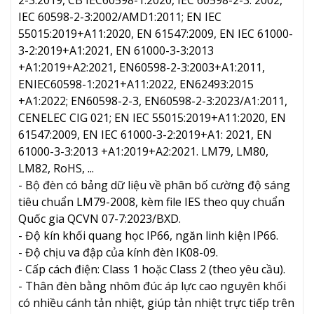
IEC 60598-2-3:2002/AMD1:2011; EN IEC
55015:2019+A11:2020, EN 61547:2009, EN IEC 61000-
3-2:2019+A1:2021, EN 61000-3-3:2013
+A1:2019+A2:2021, EN60598-2-3:2003+A1:2011,
ENIEC60598-1:2021+A11:2022, EN62493:2015
+A1:2022; EN60598-2-3, EN60598-2-3:2023/A1:2011,
CENELEC CIG 021; EN IEC 55015:2019+A11:2020, EN
61547:2009, EN IEC 61000-3-2:2019+A1: 2021, EN
61000-3-3:2013 +A1:2019+A2:2021. LM79, LM80,
LM82, RoHS, ...
- Bộ đèn có bảng dữ liệu về phân bố cường độ sáng
tiêu chuẩn LM79-2008, kèm file IES theo quy chuẩn
Quốc gia QCVN 07-7:2023/BXD.
- Độ kín khối quang học IP66, ngăn linh kiện IP66.
- Độ chịu va đập của kính đèn IK08-09.
- Cấp cách điện: Class 1 hoặc Class 2 (theo yêu cầu).
- Thân đèn bằng nhôm đúc áp lực cao nguyên khối
có nhiều cánh tản nhiệt, giúp tản nhiệt trực tiếp trên