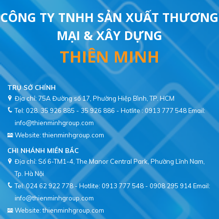
CÔNG TY TNHH SẢN XUẤT THƯƠNG
MẠI & XÂY DỰNG
THIÊN MINH
TRỤ SỞ CHÍNH
Địa chỉ: 75A Đường số 17, Phường Hiệp Bình, TP. HCM
Tel: 028. 35 926 885 - 35 926 886 - Hotlite : 0913 777 548
Email:
info@thienminhgroup.com
Website: thienminhgroup.com
CHI NHÁNH MIỀN BẮC
Địa chỉ: Số 6-TM1-4, The Manor Central Park, Phường Lĩnh Nam,
Tel: 024 62 922 778 - Hotlite: 0913 777 548 - 0908 295 914
Email:
info@thienminhgroup.com
Website: thienminhgroup.com