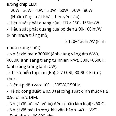
lượng chíp LED:
20W - 30W - 40W - 50W - 60W - 70W - 80W
(Hoặc công suất khác theo yêu cầu)
- Hiệu suất phát quang của LED > 150÷165lm/W.
- Hiệu suất phát quang của bộ đèn ≥ 90-100lm/W
(kính nhựa trắng mờ)
≥ 120÷130lm/W (kính
nhựa trong suốt).
- Nhiệt độ màu: 3000K (ánh sáng vàng ấm WW),
4000K (ánh sáng trắng tự nhiên NW), 5000÷6500K
(ánh sáng trắng lạnh CW).
- Chỉ số hiển thị màu (Ra): > 70 CRI, 80-90 CRI (tuỳ
chọn).
- Điện áp đầu vào: 100 ÷ 305VAC 50Hz.
- Hệ số công suất: ≥ 0,98 tại công suất định mức và ≥
0,90 ở mức DIM.
- Nhiệt độ bề mặt vỏ bộ đèn (phần kim loại) < 60ºC.
- Nhiệt độ môi trường khi vận hành: -40 ÷ 55ºC.
- Tuổi thọ ≥ 100.000 giờ.