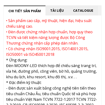
TÀI LIỆU
CATALOGUE
CHI TIẾT SẢN PHẨM
• Sản phẩm cao cấp, mỹ thuật, hiện đại, hiệu suất
chiếu sáng cao.
• Đèn được chứng nhận hợp chuẩn, hợp quy theo
TCVN và tiết kiệm năng lượng được Bộ Công
Thương chứng nhận cấp phép dán nhãn.
• Có chứng nhận ISO9001:2015, ISO14001:2015,
ISO50001 và ISO45001:2018
* Ứng dụng:
Đèn MOONY-LED thích hợp để chiếu sáng trang trí,
vỉa hè, đường phố, công viên, bờ hồ, quảng trường,
khu du lịch, khu resort, khu đô thị, .v.v. . .
* Đặc điểm kỹ thuật:
- Đèn được sản xuất bằng công nghệ tiên tiến theo
tiêu chuẩn Châu Âu, tiêu chuẩn Quốc tế và phù hợp
tiêu chuẩn Việt Nam TCVN 7722-1:2017 TCVN 7722-
2-3:2019, CB IEC60598-1:2020, IEC 60598-2-3: 2002,