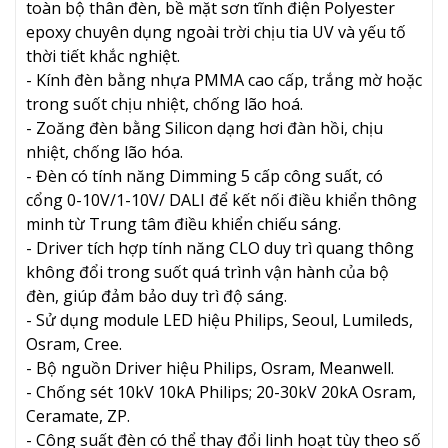
toàn bộ thân đèn, bề mặt sơn tĩnh điện Polyester
epoxy chuyên dụng ngoài trời chịu tia UV và yếu tố
thời tiết khắc nghiệt.
- Kính đèn bằng nhựa PMMA cao cấp, trắng mờ hoặc
trong suốt chịu nhiệt, chống lão hoá.
- Zoăng đèn bằng Silicon dạng hơi đàn hồi, chịu
nhiệt, chống lão hóa.
- Đèn có tính năng Dimming 5 cấp công suất, có
cổng 0-10V/1-10V/ DALI để kết nối điều khiển thông
minh từ Trung tâm điều khiển chiếu sáng.
- Driver tích hợp tính năng CLO duy trì quang thông
không đổi trong suốt quá trình vận hành của bộ
đèn, giúp đảm bảo duy trì độ sáng.
- Sử dụng module LED hiệu Philips, Seoul, Lumileds,
Osram, Cree.
- Bộ nguồn Driver hiệu Philips, Osram, Meanwell.
- Chống sét 10kV 10kA Philips; 20-30kV 20kA Osram,
Ceramate, ZP.
- Công suất đèn có thể thay đổi linh hoạt tùy theo số